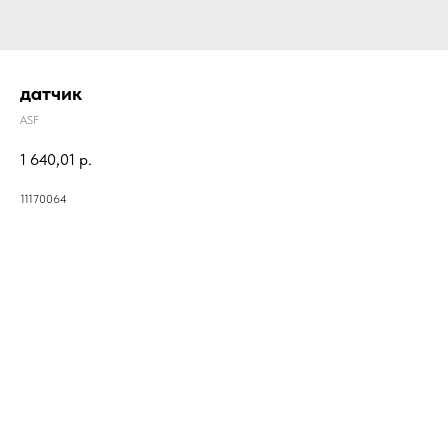
датчик
ASF
1 640,01
р.
11170064