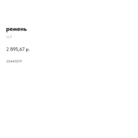
ремень
SLP
2 895,67
р.
20441019