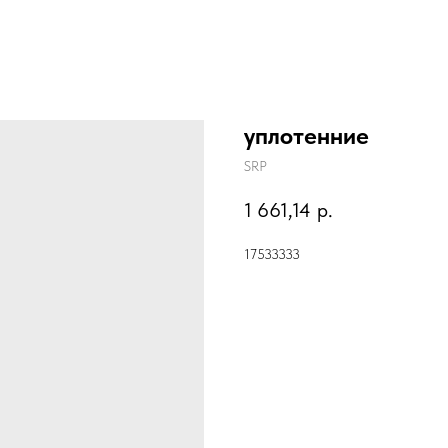
уплотенние
SRP
1 661,14
р.
17533333