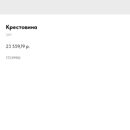
Крестовина
SRP
23 559,19
р.
17239952