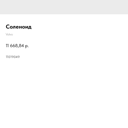
Соленоид
Volvo
11 668,84
р.
11019049