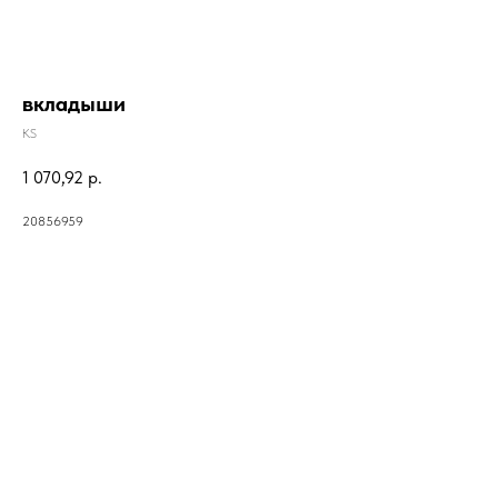
вкладыши
KS
1 070,92
р.
20856959