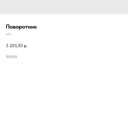
Поворотник
SRP
3 205,93
р.
11113311