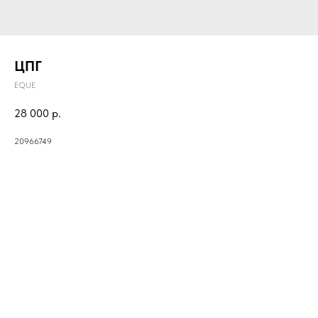
ЦПГ
EQUE
28 000
р.
20966749